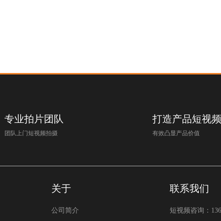
专业拍片团队
打造产品短视
团队上门短视频拍摄
有效凸显产品价值
关于
联系我们
公司简介
短视频咨询：1365