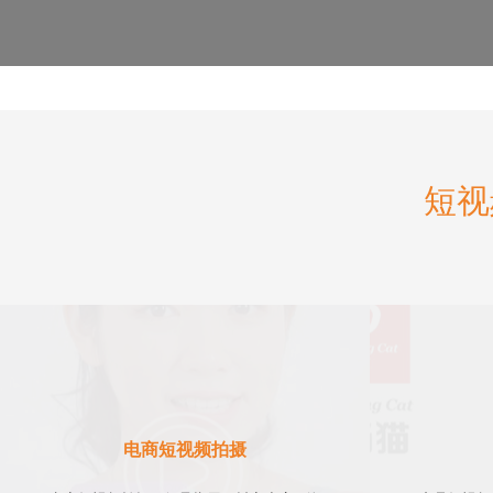
短视
电商短视频拍摄