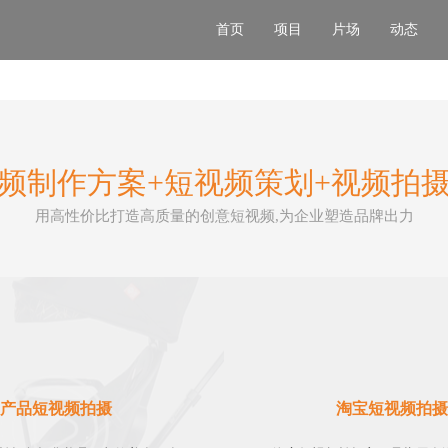
首页
项目
片场
动态
频制作方案+短视频策划+视频拍
用高性价比打造高质量的创意短视频,为企业塑造品牌出力
产品短视频拍摄
淘宝短视频拍摄