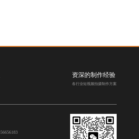
频
资深的制作经验
各行业短视频拍摄制作方案
6656183