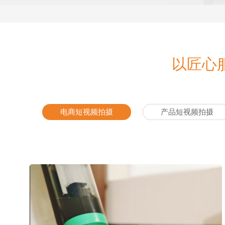
以匠心
电商短视频拍摄
产品短视频拍摄